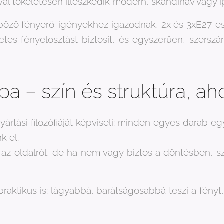
val tökéletesen illeszkedik modern, skandináv vagy i
ző fényerő-igényekhez igazodnak, 2x és 3xE27-es fog
s fényelosztást biztosít, és egyszerűen, szerszám 
pa – szín és struktúra, a
rtási filozófiáját képviseli: minden egyes darab e
k el.
ő az oldalról, de ha nem vagy biztos a döntésben, 
raktikus is: lágyabbá, barátságosabbá teszi a fényt