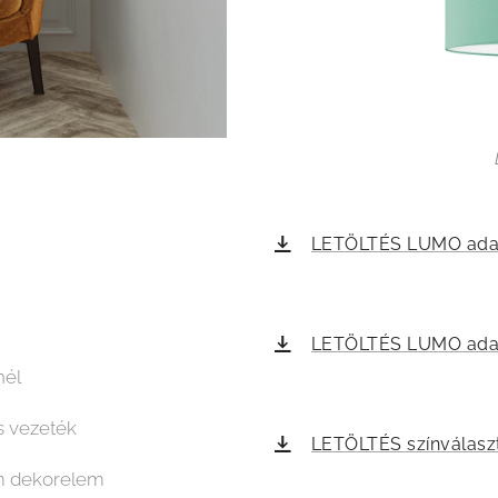
LETÖLTÉS LUMO adat
LETÖLTÉS LUMO adatl
nél
os vezeték
LETÖLTÉS színválasz
ém dekorelem