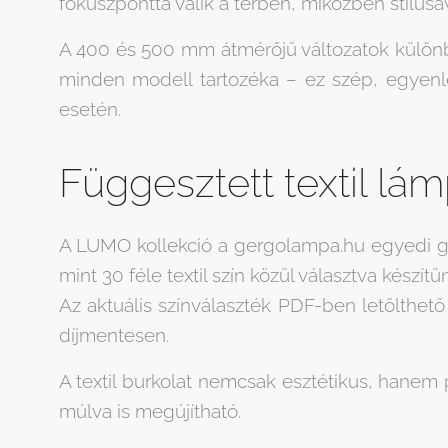
fókuszponttá válik a térben, miközben stílusá
A 400 és 500 mm átmérőjű változatok különbö
minden modell tartozéka – ez szép, egyenlete
esetén.
Függesztett textil lám
A LUMO kollekció a gergolampa.hu egyedi gyá
mint 30 féle textil szín közül választva készítün
Az aktuális színválaszték PDF-ben letölthet
díjmentesen.
A textil burkolat nemcsak esztétikus, hanem p
múlva is megújítható.