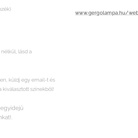
ozék)
www.gergolampa.hu/weba
 nélkül, lásd a
n, küldj egy email-t és
kiválasztott színekből!
 egyidejű
kat!.