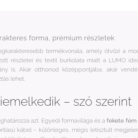
rakteres forma, prémium részletek
gkarakteresebb termékvonala, amely ötvözi a moder
zott részletei és textil burkolata miatt a LUMO ide
ny is. Akár otthonod középpontjába, akár vendég
tás lehet.
emelkedik – szó szerint
határozza azt. Egyedi formavilága és a
fekete fém 
rítású kábel – különleges, mégis letisztult megjele