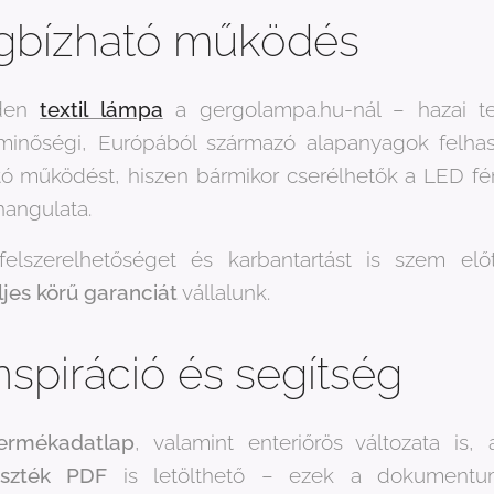
gbízható működés
nden
textil lámpa
a gergolampa.hu-nál – hazai te
g minőségi, Európából származó alapanyagok felhas
ató működést, hiszen bármikor cserélhetők a LED fé
hangulata.
elszerelhetőséget és karbantartást is szem előt
ljes körű garanciát
vállalunk.
nspiráció és segítség
rmékadatlap
, valamint enteriőrös változata is, 
aszték PDF
is letölthető – ezek a dokumentum