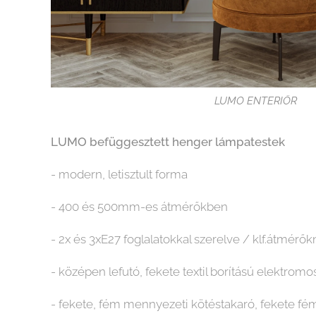
LUMO ENTERIÖR
LUMO befüggesztett henger lámpatestek
- modern, letisztult forma
- 400 és 500mm-es átmérőkben
- 2x és 3xE27 foglalatokkal szerelve / klf.átmérők
- középen lefutó, fekete textil borítású elektrom
- fekete, fém mennyezeti kötéstakaró, fekete f