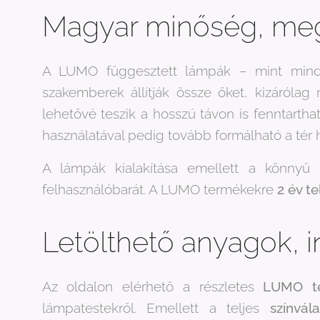
Magyar minőség, me
A LUMO függesztett lámpák – mint mi
szakemberek állítják össze őket, kizáróla
lehetővé teszik a hosszú távon is fenntarth
használatával pedig tovább formálható a tér 
A lámpák kialakítása emellett a könnyű f
felhasználóbarát. A LUMO termékekre
2 év te
Letölthető anyagok, i
Az oldalon elérhető a részletes
LUMO te
lámpatestekről. Emellett a teljes
színvál