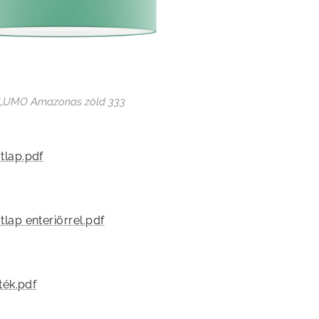
LUMO Amazonas zöld 333
lap.pdf
ap enteriörrel.pdf
ték.pdf