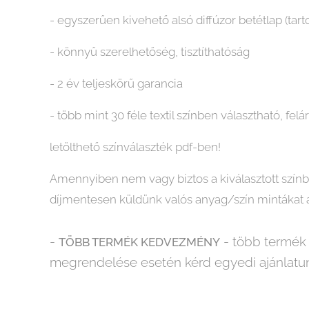
- egyszerűen kivehető alsó diffúzor betétlap (tart
- könnyű szerelhetőség, tisztíthatóság
- 2 év teljeskörű garancia
- több mint 30 féle textil színben választható, felár
letölthető színválaszték pdf-ben!
Amennyiben nem vagy biztos a kiválasztott színbe
díjmentesen küldünk valós anyag/szín mintákat a 
-
- több termék
TÖBB TERMÉK KEDVEZMÉNY
megrendelése esetén kérd egyedi ajánlatun