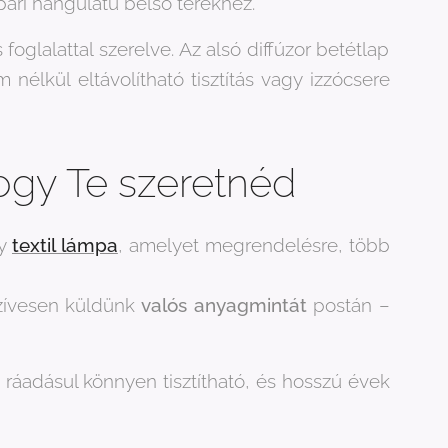
pari hangulatú belső terekhez.
lalattal szerelve. Az alsó diffúzor betétlap
nélkül eltávolítható tisztítás vagy izzócsere
hogy Te szeretnéd
gy
textil lámpa
, amelyet megrendelésre, több
szívesen küldünk
valós anyagmintát
postán –
, ráadásul könnyen tisztítható, és hosszú évek