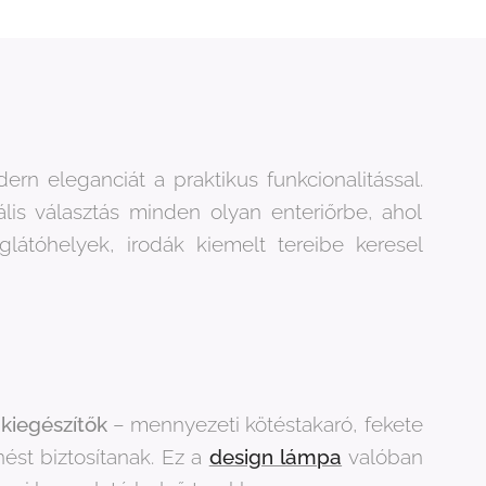
n eleganciát a praktikus funkcionalitással.
ális választás minden olyan enteriőrbe, ahol
látóhelyek, irodák kiemelt tereibe keresel
kiegészítők
– mennyezeti kötéstakaró, fekete
nést biztosítanak. Ez a
design lámpa
valóban