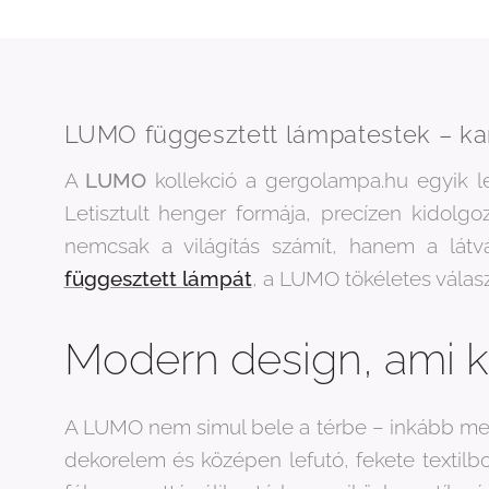
LUMO függesztett lámpatestek – ka
A
LUMO
kollekció a gergolampa.hu egyik le
Letisztult henger formája, precízen kidolgo
nemcsak a világítás számít, hanem a látvá
függesztett lámpát
, a LUMO tökéletes válasz
Modern design, ami ki
A LUMO nem simul bele a térbe – inkább meg
dekorelem és középen lefutó, fekete textilbo