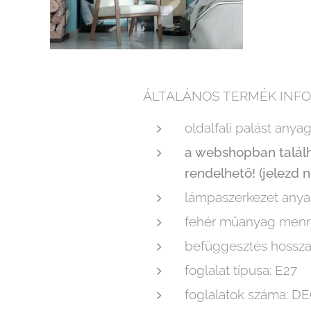
ÁLTALÁNOS TERMÉK INFO
oldalfali palást anya
a webshopban találhat
rendelhető! (jelezd 
lámpaszerkezet anyag
fehér műanyag menny
befüggesztés hossza
foglalat típusa: E27
foglalatok száma: D