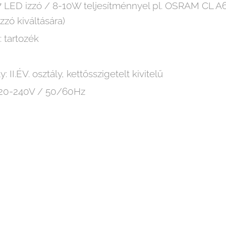
E27 LED izzó / 8-10W teljesítménnyel pl. OSRAM CL
zó kiváltására)
: tartozék
 II.ÉV. osztály, kettősszigetelt kivitelű
 220-240V / 50/60Hz