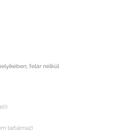
elyikében, felár nélkül
l!)
m tartalmaz)