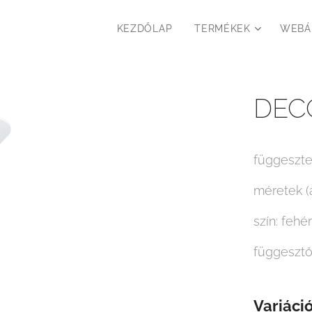
KEZDŐLAP
TERMÉKEK
WEBÁ
DECO
függeszte
méretek (
szín: fehér
függesztő
Variáció