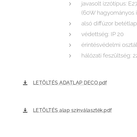
javasolt izzótípus: 
(60W hagyományos iz
alsó diffúzor betétlap
védettség: IP 20
érintésvédelmi osztály:
hálózati feszültség:
LETÖLTÉS ADATLAP DECO.pdf
LETÖLTÉS alap színválaszték.pdf