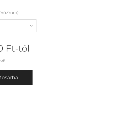
mérő/mm)
0
Ft
-tól
val)
Kosárba