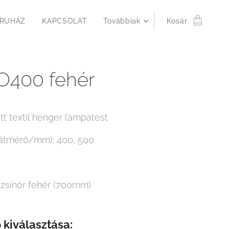
RUHÁZ
KAPCSOLAT
Továbbiak
Kosár
400 fehér
tt textil henger lámpatest
átmérő/mm): 400, 500
zsinór fehér (700mm)
 kiválasztása: