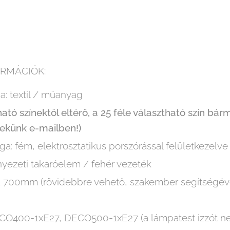
RMÁCIÓK:
ga: textil / műanyag
ó színektől eltérő, a 25 féle választható szín bárm
nekünk e-mailben!)
a: fém, elektrosztatikus porszórással felületkezelve
ezeti takaróelem / fehér vezeték
 700mm (rövidebbre vehető, szakember segítségéve
ECO400-1xE27, DECO500-1xE27 (a lámpatest izzót ne