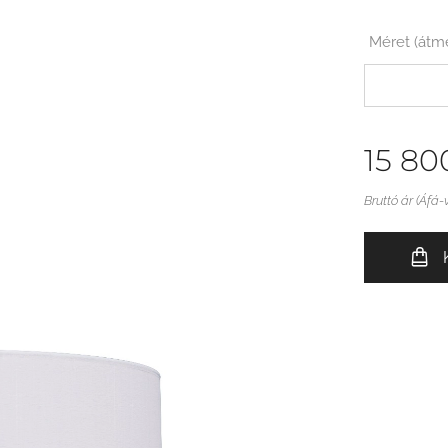
Méret (át
15 80
Bruttó ár (Áfá-