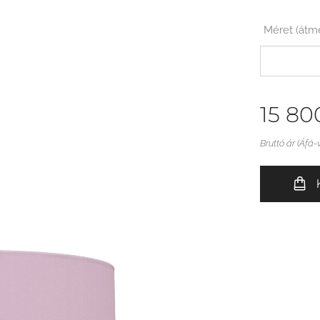
Méret (át
15 80
Bruttó ár (Áfá-