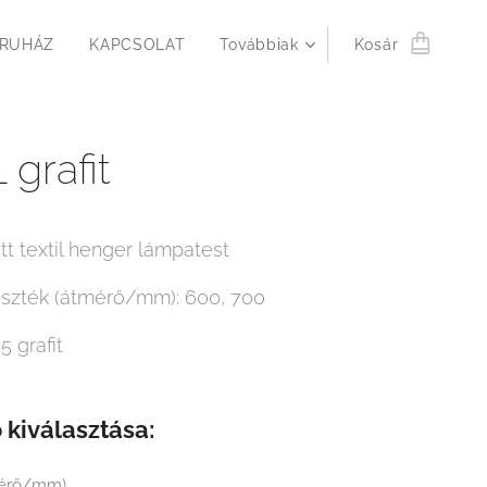
RUHÁZ
KAPCSOLAT
Továbbiak
Kosár
 grafit
tt textil henger lámpatest
szték (átmérő/mm): 600, 700
5 grafit
 kiválasztása:
mérő/mm)