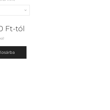
0
Ft
-tól
val)
Kosárba