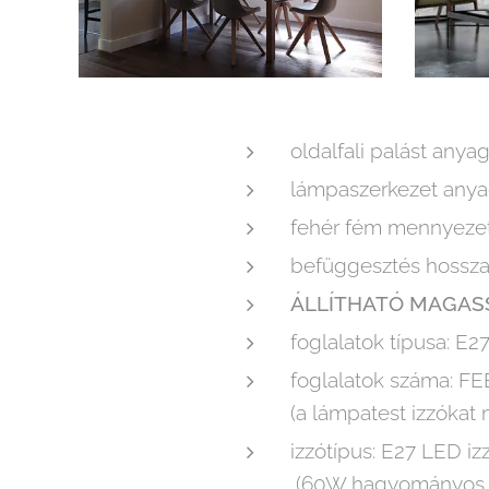
oldalfali palást anya
lámpaszerkezet anyag
fehér fém mennyezeti
befüggesztés hoss
ÁLLÍTHATÓ MAGASS
foglalatok típusa: E2
foglalatok s
(a lámpatest izzókat 
izzótípus: E27 LED 
(60W hagyományos iz