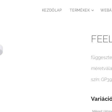
KEZDŐLAP
TERMÉKEK
WEBÁ
FEEL
függeszte
méretvála
szín: GP39
Variáció
Méret (át