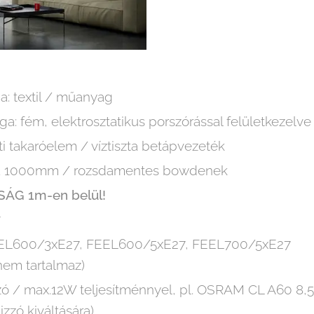
ga: textil / műanyag
a: fém, elektrosztatikus porszórással felületkezelve
 takaróelem / víztiszta betápvezeték
za 1000mm / rozsdamentes bowdenek
ÁG 1m-en belül!
7
záma: FEEL600/3xE27, FEEL600/5xE
nem tartalmaz)
izzó / max.12W teljesítménnyel, pl. OSRAM CL A
zó kiváltására)