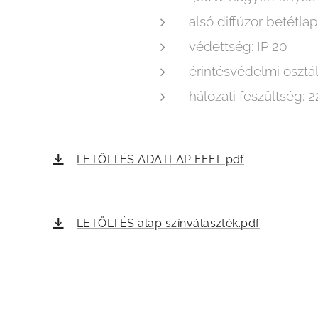
alsó diffúzor betétlap
védettség: IP 20
érintésvédelmi osztály:
hálózati feszültség:
LETÖLTÉS ADATLAP FEEL.pdf
LETÖLTÉS alap színválaszték.pdf