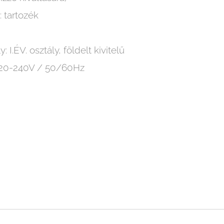
: tartozék
 I.ÉV. osztály, földelt kivitelű
 220-240V / 50/60Hz