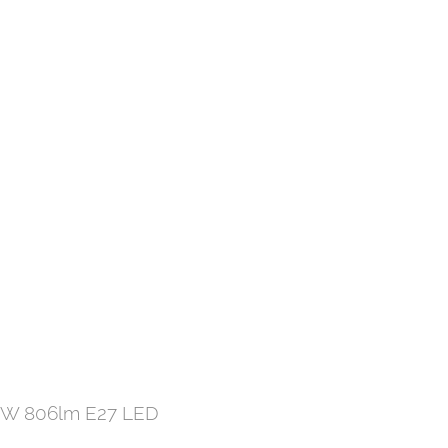
27, FEEL700/5xE27
60 8,5W 806lm E27 LED