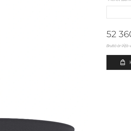
52 36
Bruttó ár (Áfá-