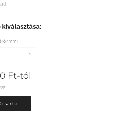
at!
 kiválasztása:
mérő/mm)
00
Ft
-tól
val)
Kosárba