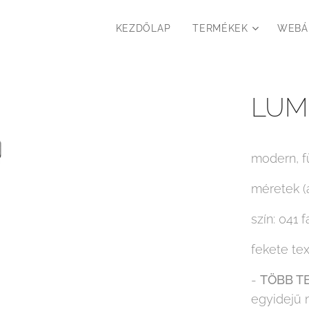
KEZDŐLAP
TERMÉKEK
WEBÁ
LUM
modern, f
méretek (
szín: 041 
fekete te
-
TÖBB T
egyidejű 