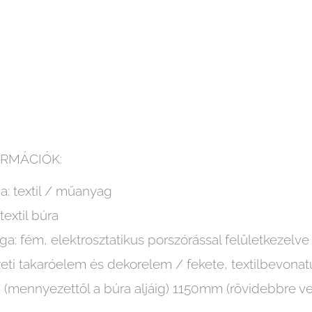
RMÁCIÓK:
ga: textil / műanyag
textil búra
a: fém, elektrosztatikus porszórással felületkezelve
ti takaróelem és dekorelem / fekete, textilbevona
(mennyezettől a búra aljáig) 1150mm (rövidebbre v