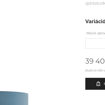
ajánlatunk
Variáció
Méret (át
39 4
Bruttó ár (Áfá-