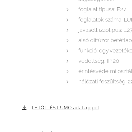
foglalat típusa: E27
foglalatok száma: L
javasolt izzótípus: E
alsó diffúzor betétlap
funkció: egy vezeték
védettség: IP 20
érintésvédelmi osztály:
hálózati feszültség:
LETÖLTÉS LUMO adatlap.pdf