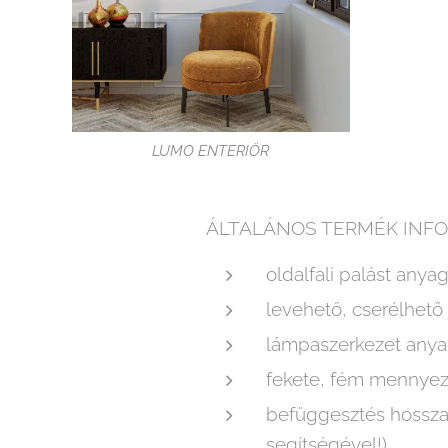
LUMO ENTERIÖR
ÁLTALÁNOS TERMÉK INFO
oldalfali palást anya
levehető, cserélhető 
lámpaszerkezet anyag
fekete, fém mennyeze
befüggesztés hossza 
segítségével!)