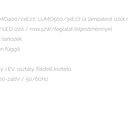
UMO400/2xE27, LUMO500/3xE27 (a lámpatest izzót n
27 LED izzó / max.12W/foglalat teljesítménnyel
: tartozék
en függő
 I.ÉV. osztály, földelt kivitelű
 220-240V / 50/60Hz