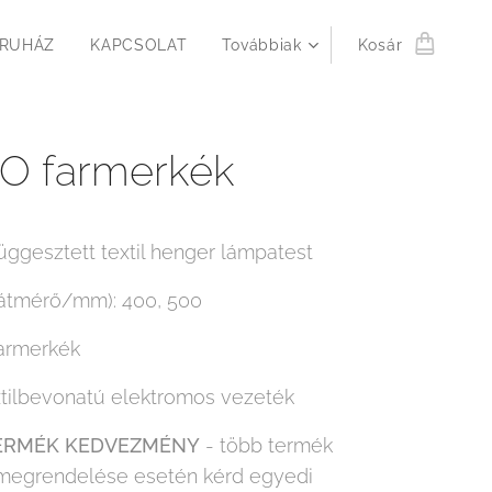
RUHÁZ
KAPCSOLAT
Továbbiak
Kosár
O farmerkék
üggesztett textil henger lámpatest
átmérő/mm): 400, 500
farmerkék
xtilbevonatú elektromos vezeték
ERMÉK KEDVEZMÉNY
- több termék
megrendelése esetén kérd egyedi