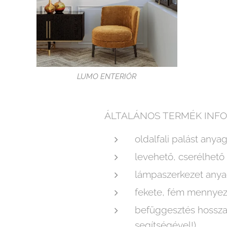
LUMO ENTERIÖR
ÁLTALÁNOS TERMÉK INFO
oldalfali palást anya
levehető, cserélhető 
lámpaszerkezet anyag
fekete, fém mennyeze
befüggesztés hossza 
segítségével!)