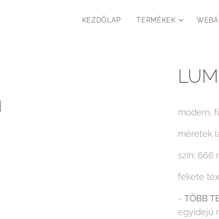
KEZDŐLAP
TERMÉKEK
WEBÁ
LUM
modern, f
méretek (
szín: 666
fekete te
-
TÖBB T
egyidejű 