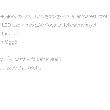
UMO400/2xE27, LUMO500/3xE27 (a lámpatest izzót n
27 LED izzó / max.12W/foglalat teljesítménnyel
: tartozék
en függő
 I.ÉV. osztály, földelt kivitelű
 220-240V / 50/60Hz