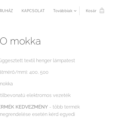
RUHÁZ
KAPCSOLAT
Továbbiak
Kosár
O mokka
üggesztett textil henger lámpatest
átmérő/mm): 400, 500
 mokka
xtilbevonatú elektromos vezeték
ERMÉK KEDVEZMÉNY
- több termék
megrendelése esetén kérd egyedi