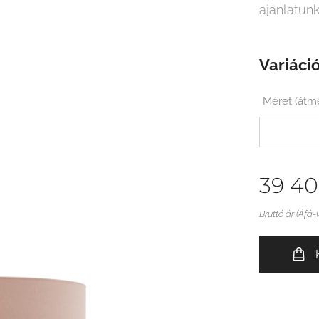
ajánlatunk
Variáció
Méret (át
39 4
Bruttó ár (Áfá-