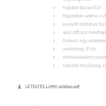
foglalat típusa: E27
foglalatok száma: L
javasolt izzótípus: E
alsó diffúzor betétlap
funkció: egy vezeték
védettség: IP 20
érintésvédelmi osztály:
hálózati feszültség:
LETÖLTÉS LUMO adatlap.pdf