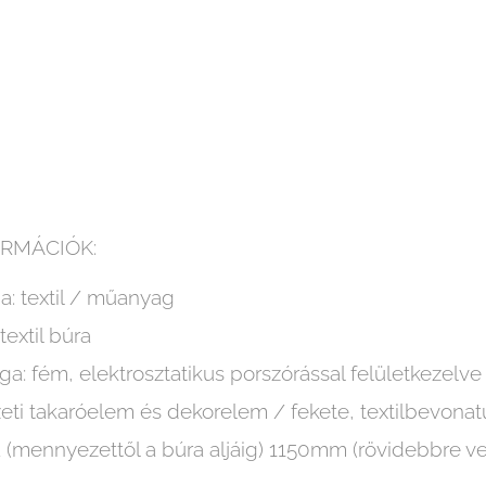
RMÁCIÓK:
ga: textil / műanyag
textil búra
a: fém, elektrosztatikus porszórással felületkezelve
ti takaróelem és dekorelem / fekete, textilbevona
(mennyezettől a búra aljáig) 1150mm (rövidebbre v