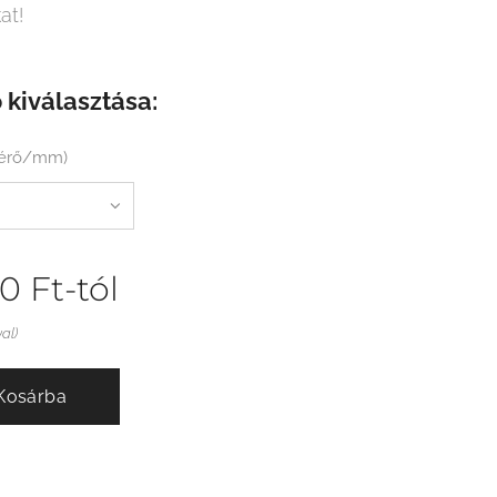
at!
 kiválasztása:
mérő/mm)
00
Ft
-tól
val)
Kosárba