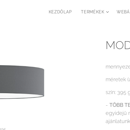
KEZDŐLAP
TERMÉKEK
WEBÁ
MODE
mennyezet
méretek (
szín: 395 g
-
TÖBB T
egyidejű 
ajánlatunk
395