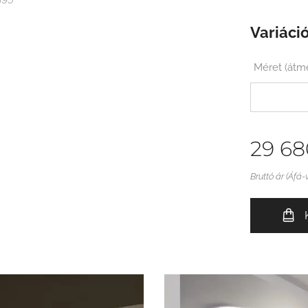
Variáció
Méret (át
29 68
Bruttó ár (Áfá-