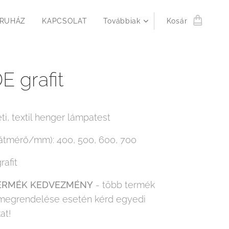
RUHÁZ
KAPCSOLAT
Továbbiak
Kosár
 grafit
i, textil henger lámpatest
átmérő/mm): 400, 500, 600, 700
rafit
ERMÉK KEDVEZMÉNY
- több termék
megrendelése esetén kérd egyedi
at!