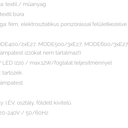
ga: textil / műanyag
textil búra
a: fém, elektrosztatikus porszórással felületkezelve
7
 MODE400/2xE27, MODE500/3xE27, MODE600/3xE2
mpatest izzókat nem tartalmaz!)
27 LED izzó / max.12W/foglalat teljesítménnyel
: tartozék
lámpatest
 I.ÉV. osztály, földelt kivitelű
 220-240V / 50/60Hz