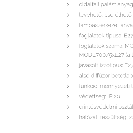
oldalfali palást anya
levehető, cserélhető 
lámpaszerkezet anyag
foglalatok típusa: E2
foglalatok száma:
MODE700/5xE27 (a lá
javasolt izzótípus: E
alsó diffúzor betétlap
funkció: mennyezeti 
védettség: IP 20
érintésvédelmi osztály:
hálózati feszültség: