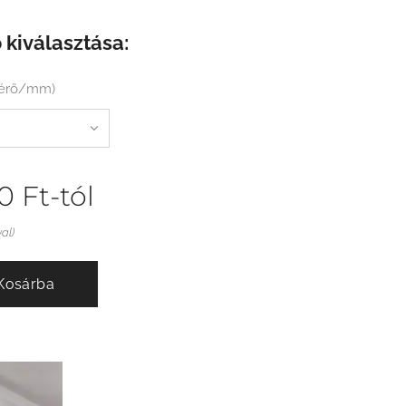
 kiválasztása:
mérő/mm)
0
Ft
-tól
val)
Kosárba