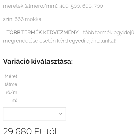
méretek (átmérő/mm): 400, 500, 600, 700
szín: 666 mokka
-
TÖBB TERMÉK KEDVEZMÉNY
- több termék egyidejű
megrendelése esetén kérd egyedi ajánlatunkat!
Variáció kiválasztása:
Méret
(átmé
rő/m
m)
29 680
Ft
-tól