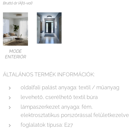
Bruttó ár (Áfá-val)
MODE
ENTERIÖR
ÁLTALÁNOS TERMÉK INFORMÁCIÓK:
oldalfali palást anyaga: textil / műanyag
levehető, cserélhető textil búra
lámpaszerkezet anyaga: fém,
elektrosztatikus porszórással felületkezelve
foglalatok típusa: E27