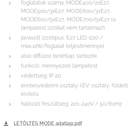
foglalatok száma: MODE400/2xE27,
MODE500/3xE27, MODE600/3xE27,
MODE600/5xE27, MODE700/5xE27 (a
lámpatest izzókat nem tartalmaz!)
javasolt izzótípus: E27 LED izzó /
max.12W/foglalat teljesítménnyel
alsó diffúzor betétlap: tartozék
funkció: mennyezeti lámpatest
védettség: IP 20
érintésvédelmi osztály: I.ÉV. osztály, földelt
kivitelű
hálózati feszültség: 220-240V / 50/60Hz
LETÖLTÉS MODE adatlap.pdf