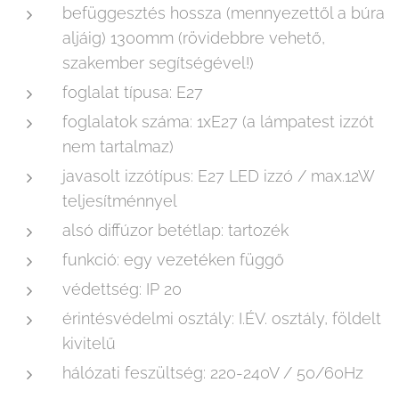
befüggesztés hossza (mennyezettől a búra
aljáig) 1300mm (rövidebbre vehető,
szakember segítségével!)
foglalat típusa: E27
foglalatok száma: 1xE27 (a lámpatest izzót
nem tartalmaz)
javasolt izzótípus: E27 LED izzó / max.12W
teljesítménnyel
alsó diffúzor betétlap: tartozék
funkció: egy vezetéken függő
védettség: IP 20
érintésvédelmi osztály: I.ÉV. osztály, földelt
kivitelű
hálózati feszültség: 220-240V / 50/60Hz