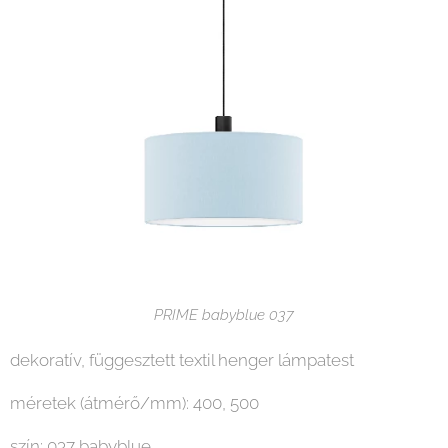
PRIME babyblue 037
dekoratív, függesztett textil henger lámpatest
méretek (átmérő/mm): 400, 500
szín: 037 babyblue