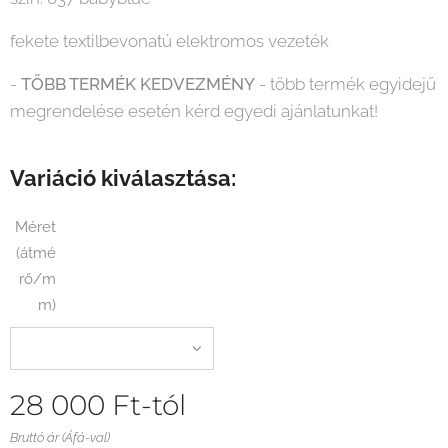
fekete textilbevonatú elektromos vezeték
-
TÖBB TERMÉK KEDVEZMÉNY
- több termék egyidejű
megrendelése esetén kérd egyedi ajánlatunkat!
Variáció kiválasztása:
Méret
(átmé
rő/m
m)
28 000
Ft
-tól
Bruttó ár (Áfá-val)