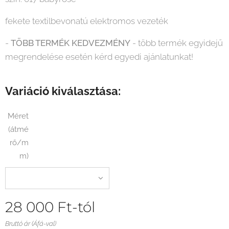
fekete textilbevonatú elektromos vezeték
-
TÖBB TERMÉK KEDVEZMÉNY
- több termék egyidejű
megrendelése esetén kérd egyedi ajánlatunkat!
Variáció kiválasztása:
Méret
(átmé
rő/m
m)
28 000
Ft
-tól
Bruttó ár (Áfá-val)