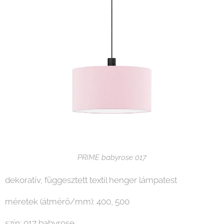
PRIME babyrose 017
dekoratív, függesztett textil henger lámpatest
méretek (átmérő/mm): 400, 500
szín: 017 babyrose