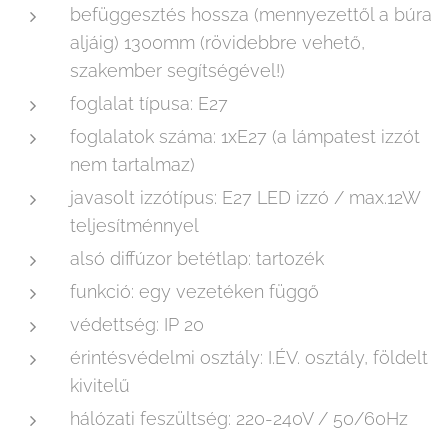
befüggesztés hossza (mennyezettől a búra
aljáig) 1300mm (rövidebbre vehető,
szakember segítségével!)
foglalat típusa: E27
foglalatok száma: 1xE27 (a lámpatest izzót
nem tartalmaz)
javasolt izzótípus: E27 LED izzó / max.12W
teljesítménnyel
alsó diffúzor betétlap: tartozék
funkció: egy vezetéken függő
védettség: IP 20
érintésvédelmi osztály: I.ÉV. osztály, földelt
kivitelű
hálózati feszültség: 220-240V / 50/60Hz