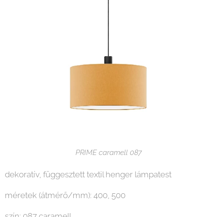
PRIME caramell 087
dekoratív, függesztett textil henger lámpatest
méretek (átmérő/mm): 400, 500
szín: 087 caramell