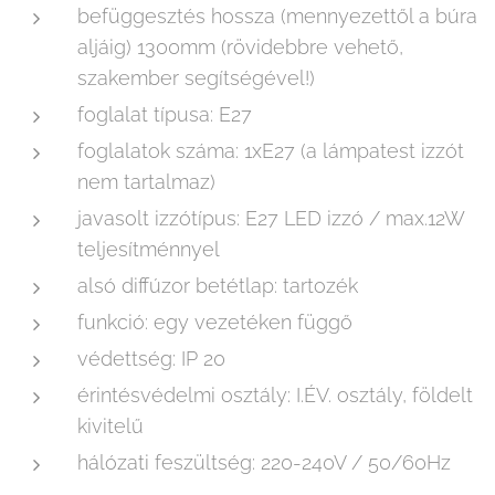
befüggesztés hossza (mennyezettől a búra
aljáig) 1300mm (rövidebbre vehető,
szakember segítségével!)
foglalat típusa: E27
foglalatok száma: 1xE27 (a lámpatest izzót
nem tartalmaz)
javasolt izzótípus: E27 LED izzó / max.12W
teljesítménnyel
alsó diffúzor betétlap: tartozék
funkció: egy vezetéken függő
védettség: IP 20
érintésvédelmi osztály: I.ÉV. osztály, földelt
kivitelű
hálózati feszültség: 220-240V / 50/60Hz