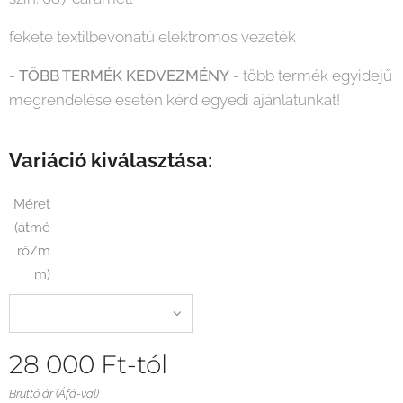
fekete textilbevonatú elektromos vezeték
-
TÖBB TERMÉK KEDVEZMÉNY
- több termék egyidejű
megrendelése esetén kérd egyedi ajánlatunkat!
Variáció kiválasztása:
Méret
(átmé
rő/m
m)
28 000
Ft
-tól
Bruttó ár (Áfá-val)