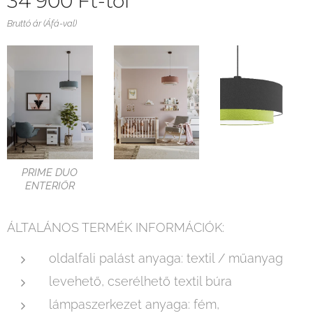
34 900
Ft
-tól
Bruttó ár (Áfá-val)
PRIME DUO
ENTERIÖR
ÁLTALÁNOS TERMÉK INFORMÁCIÓK:
oldalfali palást anyaga: textil / műanyag
levehető, cserélhető textil búra
lámpaszerkezet anyaga: fém,