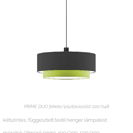
PRIME DUO fekete/pisztáciazöld 020/048
kétszintes, függesztett textil henger lámpatest
méretek (átmérő/mm): 400/300, 500/400