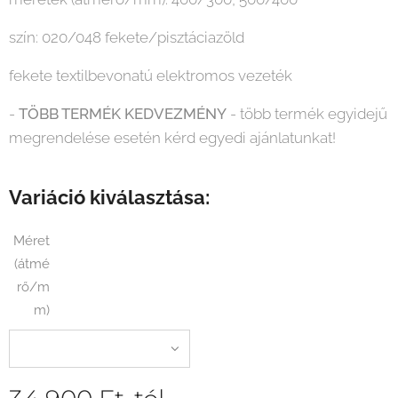
szín: 020/048 fekete/pisztáciazöld
fekete textilbevonatú elektromos vezeték
-
TÖBB TERMÉK KEDVEZMÉNY
- több termék egyidejű
megrendelése esetén kérd egyedi ajánlatunkat!
Variáció kiválasztása:
Méret
(átmé
rő/m
m)