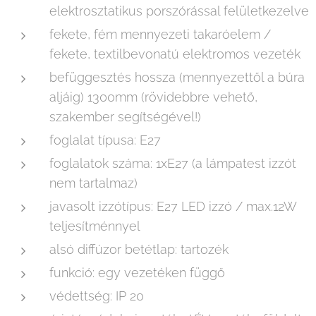
elektrosztatikus porszórással felületkezelve
fekete, fém mennyezeti takaróelem /
fekete, textilbevonatú elektromos vezeték
befüggesztés hossza (mennyezettől a búra
aljáig) 1300mm (rövidebbre vehető,
szakember segítségével!)
foglalat típusa: E27
foglalatok száma: 1xE27 (a lámpatest izzót
nem tartalmaz)
javasolt izzótípus: E27 LED izzó / max.12W
teljesítménnyel
alsó diffúzor betétlap: tartozék
funkció: egy vezetéken függő
védettség: IP 20