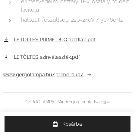
érintésvédelmi osztály: I.ÉV. osztály, földelt
kivitelű
hálózati feszültség: 220-240V / 50/60Hz
LETÖLTÉS PRIME DUO adatlap.pdf
LETÖLTÉS színválaszték.pdf
www.gergolampa.hu/prime-duo/
GERGOLAMPA | Minden jog fenntartva 1992
Kosárba