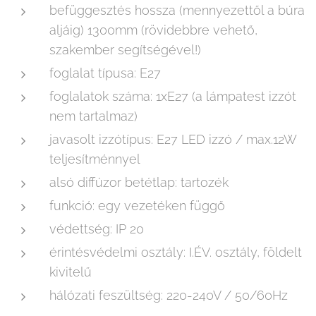
befüggesztés hossza (mennyezettől a búra
aljáig) 1300mm (rövidebbre vehető,
szakember segítségével!)
foglalat típusa: E27
foglalatok száma: 1xE27 (a lámpatest izzót
nem tartalmaz)
javasolt izzótípus: E27 LED izzó / max.12W
teljesítménnyel
alsó diffúzor betétlap: tartozék
funkció: egy vezetéken függő
védettség: IP 20
érintésvédelmi osztály: I.ÉV. osztály, földelt
kivitelű
hálózati feszültség: 220-240V / 50/60Hz