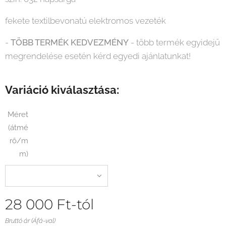
fekete textilbevonatú elektromos vezeték
-
TÖBB TERMÉK KEDVEZMÉNY
- több termék egyidejű
megrendelése esetén kérd egyedi ajánlatunkat!
Variáció kiválasztása:
Méret
(átmé
rő/m
m)
28 000
Ft
-tól
Bruttó ár (Áfá-val)