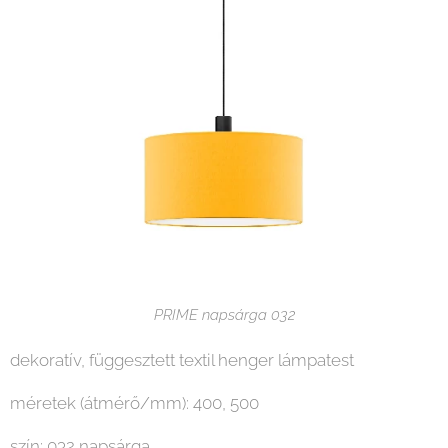
PRIME napsárga 032
dekoratív, függesztett textil henger lámpatest
méretek (átmérő/mm): 400, 500
szín: 032 napsárga