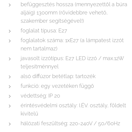
befüggesztés hossza (mennyezettől a búra
aljáig) 1300mm (rövidebbre vehető,
szakember segítségével!)
foglalat típusa: E27
foglalatok száma: 1xE27 (a lámpatest izzót
nem tartalmaz)
javasolt izzótípus: E27 LED izzó / max.12W
teljesítménnyel
alsó diffúzor betétlap: tartozék
funkció: egy vezetéken függő
védettség: IP 20
érintésvédelmi osztály: I.ÉV. osztály, földelt
kivitelű
hálózati feszültség: 220-240V / 50/60Hz