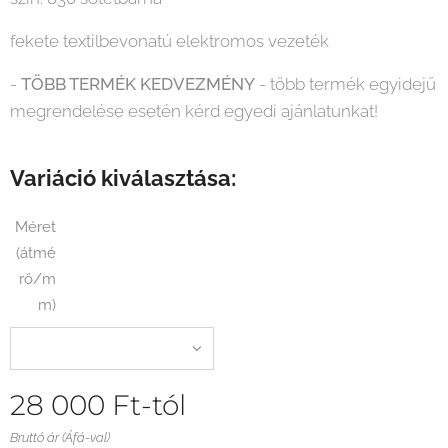
fekete textilbevonatú elektromos vezeték
-
TÖBB TERMÉK KEDVEZMÉNY
- több termék egyidejű
megrendelése esetén kérd egyedi ajánlatunkat!
Variáció kiválasztása:
Méret
(átmé
rő/m
m)
28 000
Ft
-tól
Bruttó ár (Áfá-val)