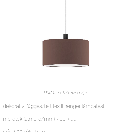
PRIME sötétbarna 830
dekoratív, függesztett textil henger lámpatest
méretek (átmérő/mm): 400, 500
szín: 830 sötétbarna