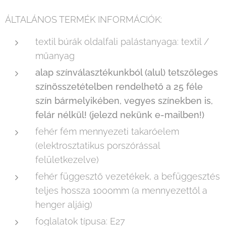
ÁLTALÁNOS TERMÉK INFORMÁCIÓK:
textil búrák oldalfali palástanyaga: textil /
műanyag
alap színválasztékunkból (alul) tetszőleges
színösszetételben rendelhető a 25 féle
szín bármelyikében, vegyes színekben is,
felár nélkül! (jelezd nekünk e-mailben!)
fehér fém mennyezeti takaróelem
(elektrosztatikus porszórással
felületkezelve)
fehér függesztő vezetékek, a befüggesztés
teljes hossza 1000mm (a mennyezettől a
henger aljáig)
foglalatok típusa: E27