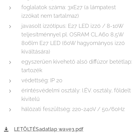
foglalatok száma: 3xE27 (a lámpatest
izzókat nem tartalmaz)
javasolt izzótípus: E27 LED izzó / 8-10W
teljesítménnyel pl. OSRAM CL A60 8,5W
806lm E27 LED (60W hagyományos izzó
kiváltására)
egyszerűen kivehető alsó diffúzor betétlap:
tartozék
védettség: IP 20
érintésvédelmi osztály: I.ÉV. osztály, földelt
kivitelű
hálózati feszültség: 220-240V / 50/60Hz
LETÖLTÉSadatlap wave3.pdf