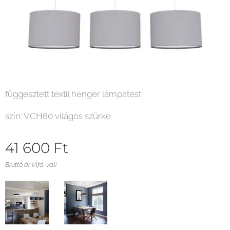
függesztett textil henger lámpatest
szín: VCH80 világos szürke
41 600
Ft
Bruttó ár (Áfá-val)