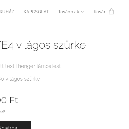
RUHÁZ
KAPCSOLAT
Továbbiak
Kosár
4 világos szürke
tt textil henger lámpatest
80 világos szürke
00
Ft
val)
Kosárba