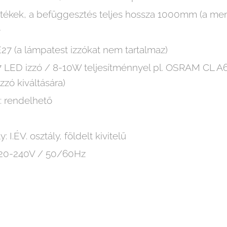
tékek, a befüggesztés teljes hossza 1000mm (a menn
7
E27 (a lámpatest izzókat nem tartalmaz)
E27 LED izzó / 8-10W teljesítménnyel pl. OSRAM CL
zó kiváltására)
p: rendelhető
 I.ÉV. osztály, földelt kivitelű
 220-240V / 50/60Hz