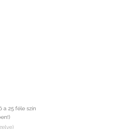
 a 25 féle szín
en!)
zelve)