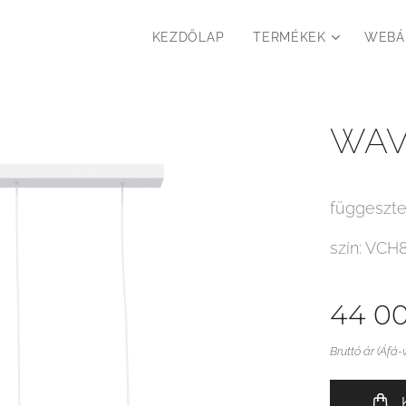
KEZDŐLAP
TERMÉKEK
WEBÁ
WAVE
függeszte
szín: VCH
44 0
Bruttó ár (Áfá-