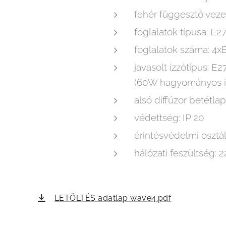
fehér függesztő veze
foglalatok típusa: E2
foglalatok száma: 4x
javasolt izzótípus: 
(60W hagyományos iz
alsó diffúzor betétla
védettség: IP 20
érintésvédelmi osztály:
hálózati feszültség:
LETÖLTÉS adatlap wave4.pdf