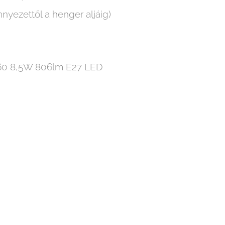
yezettől a henger aljáig)
 A60 8,5W 806lm E27 LED