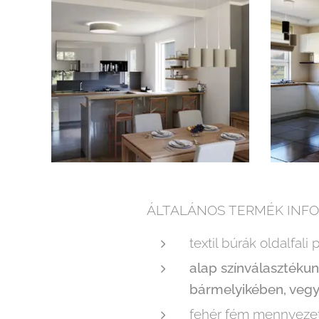
ÁLTALÁNOS TERMÉK INFO
textil búrák oldalfali
alap színválasztékunk
bármelyikében, vegye
fehér fém mennyezeti