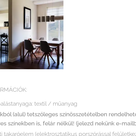
RMÁCIÓK:
 palástanyaga: textil / műanyag
ból (alul) tetszőleges színösszetételben rendelhető
s színekben is, felár nélkül! (jelezd nekünk e-mailb
 takaróelem (elektrosztatikus porszórással felületke